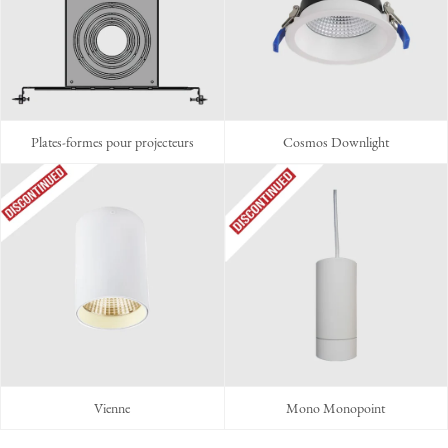
Plates-formes pour projecteurs
Cosmos Downlight
Vienne
Mono Monopoint