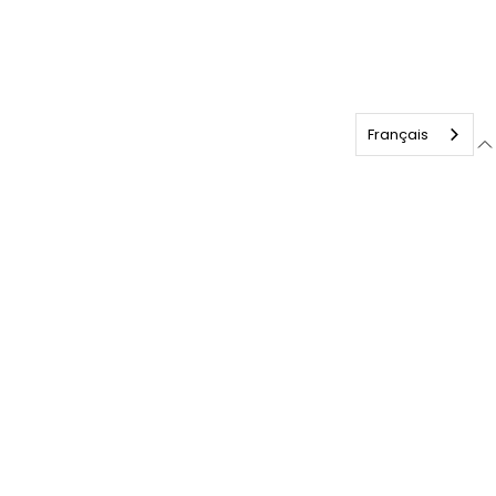
Français
Anglais
MENU
ACCUEIL
ARCHITECTURAL
COMMERCIAL ET INDUSTRIEL