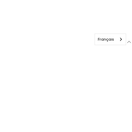
Français
Anglais
MENU
ACCUEIL
ARCHITECTURAL
COMMERCIAL ET INDUSTRIEL