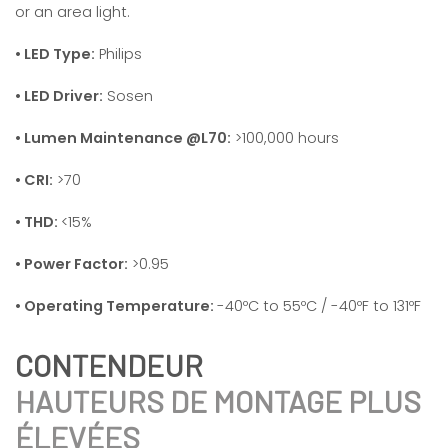
or an area light.
• LED Type:
Philips
• LED Driver:
Sosen
• Lumen Maintenance @L70:
>100,000 hours
• CRI:
>70
• THD:
<15%
• Power Factor:
>0.95
• Operating Temperature:
-40ºC to 55ºC / -40ºF to 131ºF
HAUTEURS DE MONTAGE PLUS
ÉLEVÉES