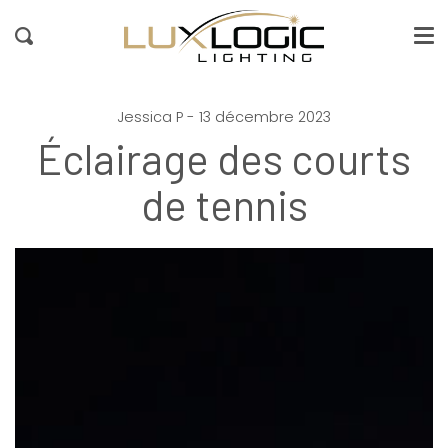
Me
Passer
au
Recherche
contenu
de
la
page
Jessica P - 13 décembre 2023
Éclairage des courts
de tennis