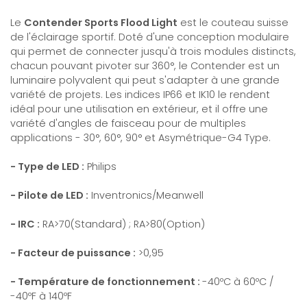
Le
Contender Sports Flood Light
est le couteau suisse
de l'éclairage sportif. Doté d'une conception modulaire
qui permet de connecter jusqu'à trois modules distincts,
chacun pouvant pivoter sur 360°, le Contender est un
luminaire polyvalent qui peut s'adapter à une grande
variété de projets. Les indices IP66 et IK10 le rendent
idéal pour une utilisation en extérieur, et il offre une
variété d'angles de faisceau pour de multiples
applications - 30°, 60°, 90° et Asymétrique-G4 Type.
- Type de LED :
Philips
- Pilote de LED :
Inventronics/Meanwell
- IRC :
RA>70(Standard) ; RA>80(Option)
- Facteur de puissance :
>0,95
- Température de fonctionnement :
-40ºC à 60ºC /
-40ºF à 140ºF